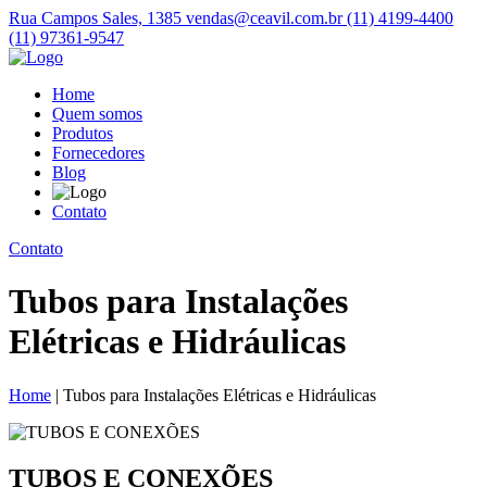
Rua Campos Sales, 1385
vendas@ceavil.com.br
(11) 4199-4400
(11) 97361-9547
Home
Quem somos
Produtos
Fornecedores
Blog
Contato
Contato
Tubos para Instalações
Elétricas e Hidráulicas
Home
|
Tubos para Instalações Elétricas e Hidráulicas
TUBOS E CONEXÕES