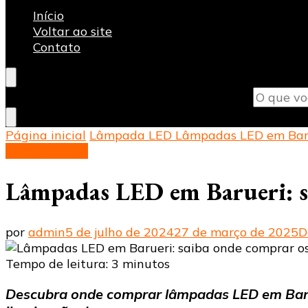
Blog Ceavil
Líder em Revenda de Materiais Elétricos e Produto
Início
Voltar ao site
Contato
Procurando
Pesquise qualquer coisa e pressione Enter.
algo?
Página inicial
Lâmpada LED
Lâmpadas LED em Baru
Lâmpada LED
Lâmpadas LED em Barueri: s
por
admin
5 de julho de 2024
27 de março de 2025
D
Tempo de leitura:
3
minutos
Descubra onde comprar lâmpadas LED em Barue