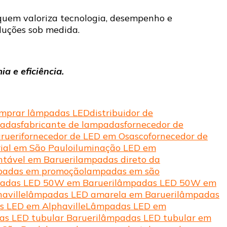
quem valoriza tecnologia, desempenho e
oluções sob medida.
 e eficiência.
mprar lâmpadas LED
distribuidor de
padas
fabricante de lampadas
fornecedor de
rueri
fornecedor de LED em Osasco
fornecedor de
rial em São Paulo
iluminação LED em
ntável em Barueri
lampadas direto da
padas em promoção
lampadas em são
adas LED 50W em Barueri
lâmpadas LED 50W em
aville
lâmpadas LED amarela em Barueri
lâmpadas
 LED em Alphaville
Lâmpadas LED em
s LED tubular Barueri
lâmpadas LED tubular em