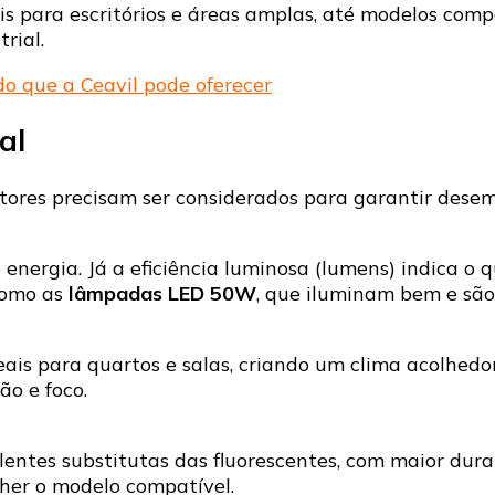
ais para escritórios e áreas amplas, até modelos co
rial.
do que a Ceavil pode oferecer
al
atores precisam ser considerados para garantir desem
nergia. Já a eficiência luminosa (lumens) indica o q
como as
lâmpadas LED 50W
, que iluminam bem e são
ais para quartos e salas, criando um clima acolhedor.
ão e foco.
lentes substitutas das fluorescentes, com maior dur
lher o modelo compatível.