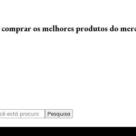
s do Setor de Automação Industrial
 comprar os melhores produtos do mer
s do Setor de Automação Industrial