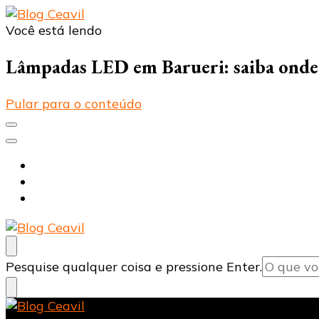
Você está lendo
Blog Ceavil
Líder em Revenda de Materiais Elétricos e Produto
Lâmpadas LED em Barueri: saiba onde
Pular para o conteúdo
Início
Voltar ao site
Contato
Blog Ceavil
Líder em Revenda de Materiais Elétricos e Produto
Procurando
Pesquise qualquer coisa e pressione Enter.
algo?