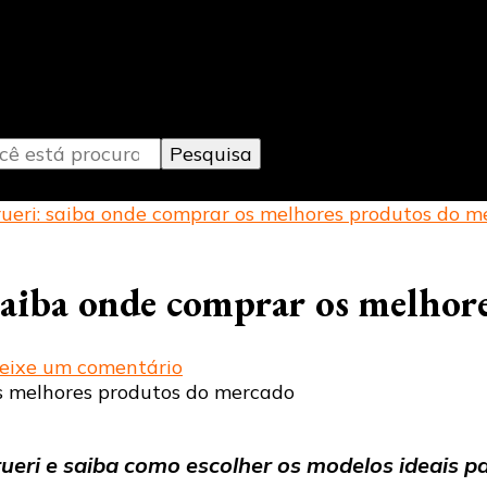
s do Setor de Automação Industrial
eri: saiba onde comprar os melhores produtos do m
aiba onde comprar os melhor
em
eixe um comentário
Lâmpadas
LED
em
ri e saiba como escolher os modelos ideais pa
Barueri: