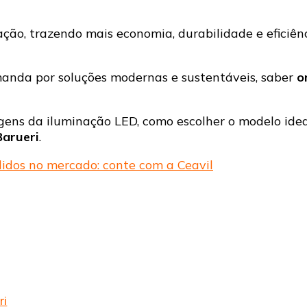
saiba
onde
ção, trazendo mais economia, durabilidade e eficiênc
comprar
os
melhores
anda por soluções modernas e sustentáveis, saber
o
produtos
do
mercado
tagens da iluminação LED, como escolher o modelo id
arueri
.
idos no mercado: conte com a Ceavil
ri