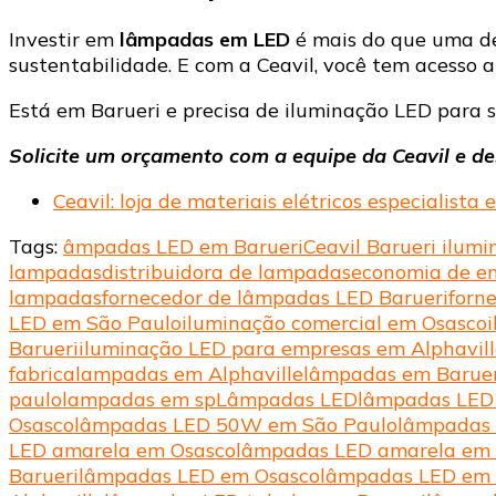
Investir em
lâmpadas em LED
é mais do que uma de
sustentabilidade. E com a Ceavil, você tem acesso 
Está em Barueri e precisa de iluminação LED para
Solicite um orçamento com a equipe da Ceavil e d
Ceavil: loja de materiais elétricos especialis
Tags:
âmpadas LED em Barueri
Ceavil Barueri ilum
lampadas
distribuidora de lampadas
economia de e
lampadas
fornecedor de lâmpadas LED Barueri
forn
LED em São Paulo
iluminação comercial em Osasco
Barueri
iluminação LED para empresas em Alphavill
fabrica
lampadas em Alphaville
lâmpadas em Baruer
paulo
lampadas em sp
Lâmpadas LED
lâmpadas LED
Osasco
lâmpadas LED 50W em São Paulo
lâmpadas 
LED amarela em Osasco
lâmpadas LED amarela em 
Barueri
lâmpadas LED em Osasco
lâmpadas LED em 