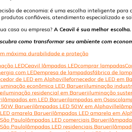
cisão de economia: é uma escolha inteligente para 
a produtos confiáveis, atendimento especializado e s
 sua casa ou empresa?
A Ceavil é sua melhor escolha.
escubra como transformar seu ambiente com economia
ta em máxima durabilidade e proteção
inação LED
Ceavil lâmpadas LED
comprar lampadas
Co
nergia com LED
empresa de lampadas
fábrica de lam
ecedor de LED em Alphaville
fornecedor de LED em Ba
iluminação econômica LED Barueri
iluminação indust
e
iluminação residencial em Barueri
iluminação suste
i
lâmpadas em LED Barueri
lampadas em Osasco
lam
 50W Barueri
lâmpadas LED 50W em Alphaville
lâmp
LED amarela Barueri
lâmpadas LED amarela em Alph
São Paulo
lâmpadas LED comerciais Barueri
lâmpadas
São Paulo
lâmpadas LED residenciais Barueri
lâmpada