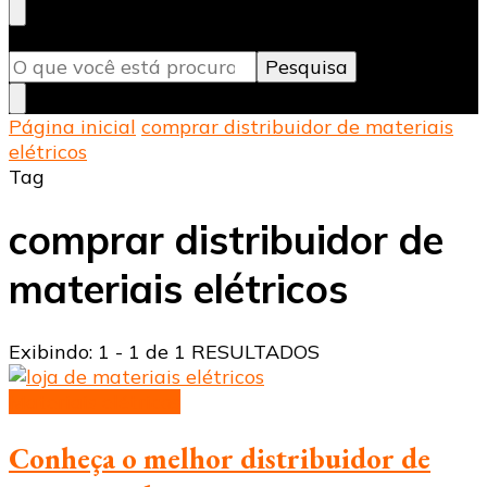
Procurando
Pesquise qualquer coisa e pressione Enter.
algo?
Página inicial
comprar distribuidor de materiais
elétricos
Tag
comprar distribuidor de
materiais elétricos
Exibindo: 1 - 1 de 1 RESULTADOS
Materiais elétricos
Conheça o melhor distribuidor de