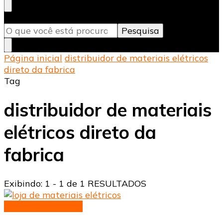
Procurando
Pesquise qualquer coisa e pressione Enter.
algo?
Página inicial
distribuidor de materiais elétricos
direto da fabrica
Tag
distribuidor de materiais
elétricos direto da
fabrica
Exibindo: 1 - 1 de 1 RESULTADOS
Materiais elétricos